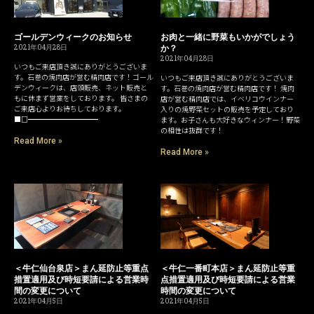
ゴールデンウィークのお知らせ
お肉と一緒に野菜もいかがでしょう
2021年04月28日
か？
2021年04月28日
いつもご来店頂き誠にありがとうございま
す。石巻の焼肉店が営む精肉店です！ゴール
いつもご来店頂き誠にありがとうございま
デンウィークは、店頭販売、ネット販売と
す。石巻の焼肉店が営む精肉店です！ 焼肉
もに休まず営業をしております。 皆さまの
店が営む精肉店では、イベリコウインナー
ご来店心よりお待ちしております。
入りの焼野菜セットの販売を予定しており
■□━━━━━━━━━━
ます。お子さんも大好きなウィンナー！野菜
の相性は抜群です！
Read More »
Read More »
＜牛仁仙台泉店＞まん延防止等重点
＜牛仁一番町本店＞まん延防止等重
措置適用及び時短要請による営業時
点措置適用及び時短要請による営業
間の変更について
時間の変更について
2021年04月5日
2021年04月5日