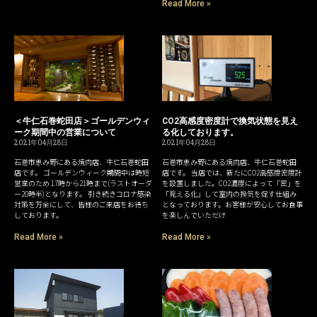
Read More »
＜牛仁石巻蛇田店＞ゴールデンウィ
CO2高感度密度計で換気状態を見え
ーク期間中の営業について
る化しております。
2021年04月28日
2021年04月28日
石巻市恵み野にある焼肉店、牛仁石巻蛇田
石巻市恵み野にある焼肉店、牛仁石巻蛇田
店です。 ゴールデンウィーク期間中は時短
店です。 当店では、新たにCO2高感度密度計
営業のため 17時から21時まで(ラストオーダ
を設置しました。CO2濃度によって「密」を
ー20時半)となります。 引き続きコロナ感染
「見える化」して室内の換気を促す仕組み
対策を万全にして、皆様のご来店をお待ち
となっております。お客様が安心してお食事
しております。
を楽しんでいただけ
Read More »
Read More »