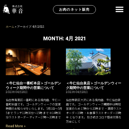
お肉のネット販売
ホーム
»
アーカイブ: 4月 2021
MONTH: 4月 2021
＜牛仁仙台一番町本店＞ゴールデン
＜牛仁仙台泉店＞ゴールデンウィー
ウィーク期間中の営業について
ク期間中の営業について
2021年04月28日
2021年04月28日
仙台市青葉区一番町にある焼肉店、牛仁一
仙台市泉区大沢にある焼肉店、牛仁仙台泉
番町本店です。 ゴールデンウィークの営業
店です。 ゴールデンウィーク期間中は時短
時間のお知らせをいたします。 5月1日〜5月
営業のため 17時から20時まで ・酒類ラスト
5まで ランチ11時30分〜15時 まで ※14時30
オーダー19時 ・お食事ラストオーダー19時
分ラストオーダー ディナー17時〜20時まで
半 となります。 引き続きコロナ感染対策を
万全にして
Read More »