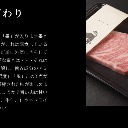
だわり
に「墨」が入ります墨と
すがこれは腐食している
ただ単に外気にさらして
要な事とは・・・それは
分解し、旨み成分のアミ
度」「風」この3 点が
凝縮された味が楽しめま
しょうか？旨い肉は甘い
非、牛仁、仁やでドライ
さい。