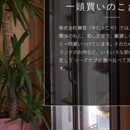
一頭買いのこ
株式会社華音（牛仁・仁や）では
関係のもと、安心安全で、厳選し
と一頭買いつけています。そのた
ランクのお肉など、いろいろな部
定してリーズナブル食べ比べて
す。