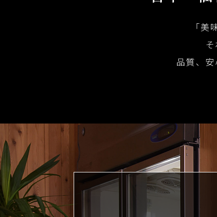
「美
そ
品質、安