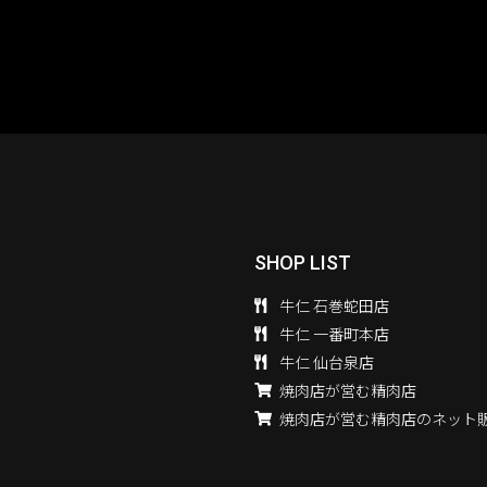
SHOP LIST
牛仁 石巻蛇田店
牛仁 一番町本店
牛仁 仙台泉店
焼肉店が営む精肉店
焼肉店が営む精肉店のネット