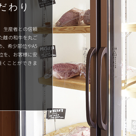
だわり
、生産者との信頼
た雌の和牛を丸ご
め、希少部位やA5
位を、お客様に安
頂くことができま